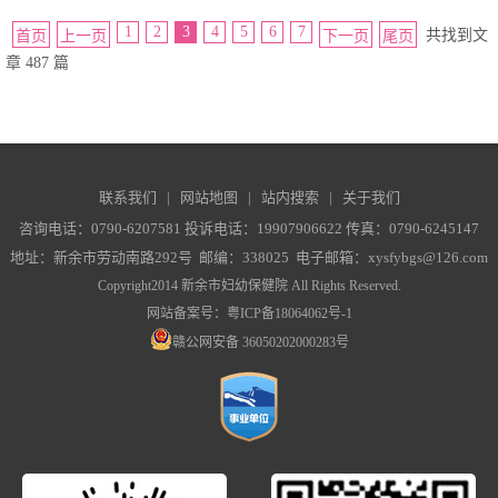
1
2
3
4
5
6
7
共找到文
首页
上一页
下一页
尾页
章 487 篇
联系我们
|
网站地图
|
站内搜索
|
关于我们
咨询电话：0790-6207581 投诉电话：19907906622 传真：0790-6245147
地址：新余市劳动南路292号 邮编：338025 电子邮箱：xysfybgs@126.com
Copyright2014 新余市妇幼保健院 All Rights Reserved.
网站备案号：
粤ICP备18064062号-1
赣公网安备 36050202000283号