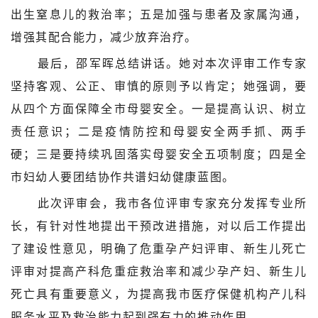
出生窒息儿的救治率；五是加强与患者及家属沟通，
增强其配合能力，减少放弃治疗。
最后，邵军晖总结讲话。她对本次评审工作专家
坚持客观、公正、审慎的原则予以肯定；她强调，要
从四个方面保障全市母婴安全。一是提高认识、树立
责任意识；二是疫情防控和母婴安全两手抓、两手
硬；三是要持续巩固落实母婴安全五项制度；四是全
市妇幼人要团结协作共谱妇幼健康蓝图。
此次评审会，我市各位评审专家充分发挥专业所
长，有针对性地提出干预改进措施，对以后工作提出
了建设性意见，明确了危重孕产妇评审、新生儿死亡
评审对提高产科危重症救治率和减少孕产妇、新生儿
死亡具有重要意义，为提高我市医疗保健机构产儿科
服务水平及救治能力起到强有力的推动作用。