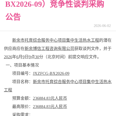
BX2026-09）竞争性谈判采购
公告
2026-06-02
新余市托育综合服务中心项目集中生活热水工程
的
潜在
供应商
应在
新余博信工程咨询有限公司
获取
谈判文件
，并于
2026
年
6
月
9
日
9
点
30
分（北京时间）前
提交响应文件
。
一、项目基本情况
项目编号：
JXZFCG-BX2026-09
项目名称：
新余市托育综合服务中心项目集中生活热水
工程
预算金额：
236884.83元人民币
最高限价：
236884.83元人民币
采购需求：