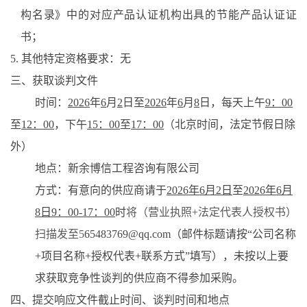
构名录》中的对应产品认证机构出具的节能产品认证证
书；
5. 其他特定资格要求：无
三、获取
谈判
文件
时间：
2026
年
6
月
2
日至
2026
年
6
月
8
日
，
每天上午
9：00
至
12：00
，下午
15：00
至
17：00
（北京时间，法定节假日除
外
）
地点：
新余博信工程咨询有限公司
方式：
有意向的供应商请于
2026
年
6
月
2
日
至
2026年6月
8日9：00-17：00
时
将
（
营业执照
+法定代表人授权书
）
扫描发至
5
65483769@qq.com
（邮件标题请按
“公司名称
+项目名称+授权代表+联系方式”填写），未按以上要
求获取
竞争性谈判
的供应商不得参加采购。
四、提交
响应
文件截止时间、
谈判
时间和地点