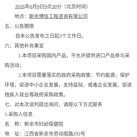
2026
年
6
月
9
日
9
点
30
分（北京时间）
地点：
新余博信工程咨询有限公司
五、
公告期限
自本公告发布之日起
3
个工作日
。
六、其他补充事宜
1.本项目采购国内产品，不允许提供进口产品参与采
购活动；
2.本项目需要落实的政府采购政策：节约能源，保护
环境，促进中小企业发展，支持监狱、戒毒企业发展，促进
残疾人就业等政府采购政策。
七、对本次
谈判
提出询问，请按以下方式联系
1.采购人信息
名
称：新余市妇幼保健院
地
址：江西省新余市劳动南路
292号